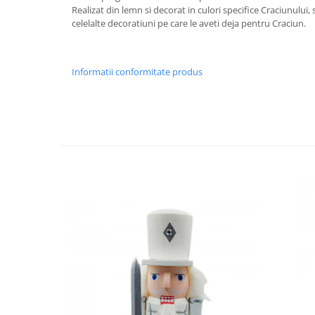
Decoratiuni Craciun
Realizat din lemn si decorat in culori specifice Craciunului,
celelalte decoratiuni pe care le aveti deja pentru Craciun.
Sweet Wonderland
Crengute Decorative
Decoratiuni Muzicale
Informatii conformitate produs
Decoratiuni Luminoase
Coronite & Ghirlande
Aromaterapie Craciun
Felicitari, Cutii si Pungi de Cadou