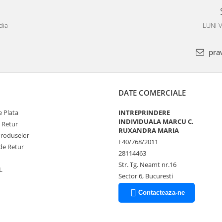
dia
LUNI-V
pra
DATE COMERCIALE
 Plata
INTREPRINDERE
INDIVIDUALA MARCU C.
e Retur
RUXANDRA MARIA
Produselor
F40/768/2011
de Retur
28114463
Str. Tg. Neamt nr.16
L
Sector 6, Bucuresti
Contacteaza-ne