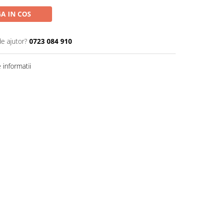
A IN COS
de ajutor?
0723 084 910
informatii