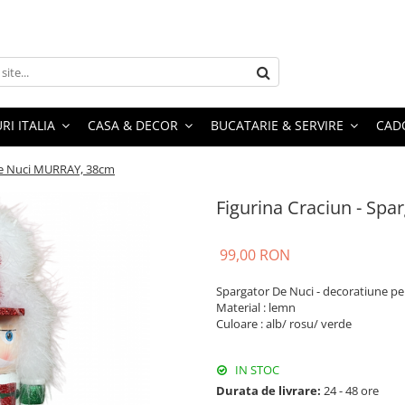
RI ITALIA
CASA & DECOR
BUCATARIE & SERVIRE
CADO
 de Nuci MURRAY, 38cm
Figurina Craciun - Sp
99,00 RON
Spargator De Nuci - decoratiune pe
Material : lemn
Culoare : alb/ rosu/ verde
IN STOC
Durata de livrare:
24 - 48 ore