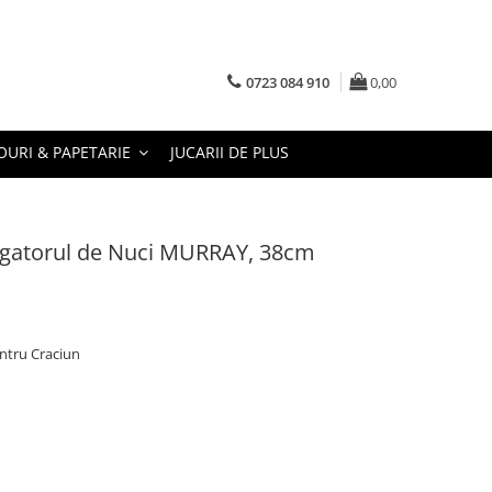
0723 084 910
0,00
URI & PAPETARIE
JUCARII DE PLUS
argatorul de Nuci MURRAY, 38cm
ntru Craciun