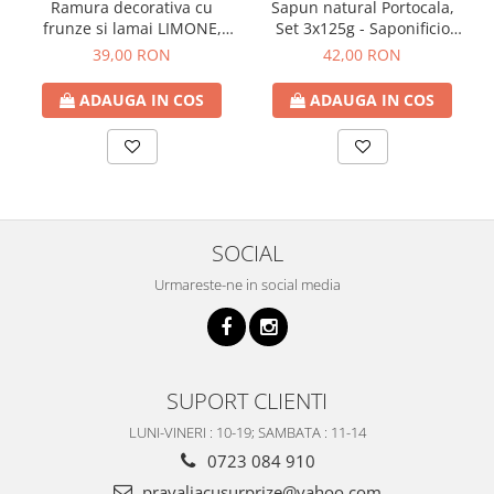
Ramura decorativa cu
Sapun natural Portocala,
frunze si lamai LIMONE,
Set 3x125g - Saponificio
65cm
Artigianale Fiorentino
39,00 RON
42,00 RON
ADAUGA IN COS
ADAUGA IN COS
SOCIAL
Urmareste-ne in social media
SUPORT CLIENTI
LUNI-VINERI : 10-19; SAMBATA : 11-14
0723 084 910
pravaliacusurprize@yahoo.com