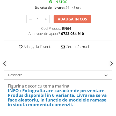
IN STOC
Decoratiuni Craciun
Durata de livrare:
24 - 48 ore
Sweet Wonderland
Crengute Decorative
ADAUGA IN COS
Decoratiuni Muzicale
Cod Produs:
RN64
Decoratiuni Luminoase
Ai nevoie de ajutor?
0723 084 910
Coronite & Ghirlande
Aromaterapie Craciun
Adauga la Favorite
Cere informatii
Felicitari, Cutii si Pungi de Cadou
Descriere
Figurina decor cu tema marina
INFO : Fotografia are caracter de prezentare.
Produs disponibil in 6 variante. Livrarea se va
face aleatoriu, in functie de modelele ramase
in stoc la momentul comenzii.