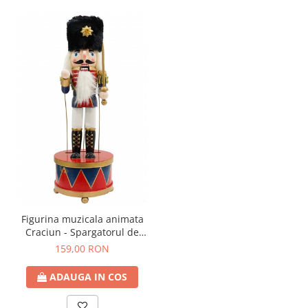
Figurina muzicala animata
Craciun - Spargatorul de
Nuci Dirijor SPENCER, 30
159,00 RON
cm
ADAUGA IN COS