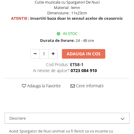
Cutie muzicala cu Spargatori De Nuci
Decoratiuni Craciun
Material : lemn
Sweet Wonderland
Dimensiune : 11x23cm
ATENTIE
: Invartiti baza doar in sensul acelor de ceasornic
Crengute Decorative
Decoratiuni Muzicale
IN STOC
Decoratiuni Luminoase
Durata de livrare:
24 - 48 ore
Coronite & Ghirlande
Aromaterapie Craciun
ADAUGA IN COS
Felicitari, Cutii si Pungi de Cadou
Cod Produs:
ET58-1
Ai nevoie de ajutor?
0723 084 910
Adauga la Favorite
Cere informatii
Descriere
Acest Spargator de Nuci animat va fi fericit sa va incante cu