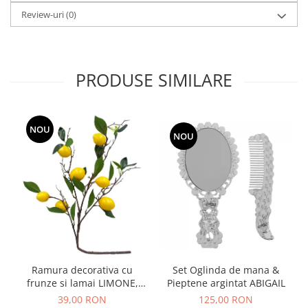
Review-uri
(0)
PRODUSE SIMILARE
NOU
NOU
Ramura decorativa cu
Set Oglinda de mana &
frunze si lamai LIMONE,
Pieptene argintat ABIGAIL
65cm
39,00 RON
125,00 RON