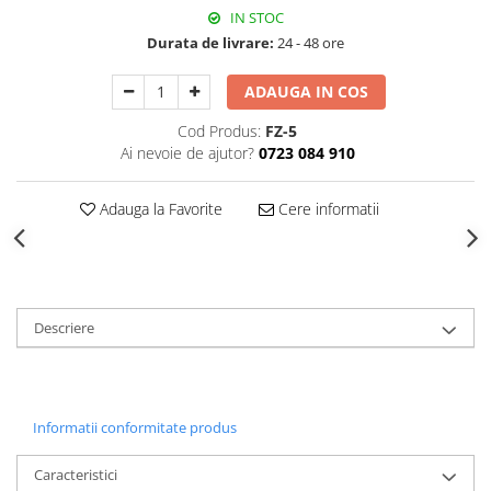
Decoratiuni Craciun
IN STOC
Sweet Wonderland
Durata de livrare:
24 - 48 ore
Crengute Decorative
ADAUGA IN COS
Decoratiuni Muzicale
Decoratiuni Luminoase
Cod Produs:
FZ-5
Ai nevoie de ajutor?
0723 084 910
Coronite & Ghirlande
Aromaterapie Craciun
Adauga la Favorite
Cere informatii
Felicitari, Cutii si Pungi de Cadou
Descriere
Informatii conformitate produs
Caracteristici