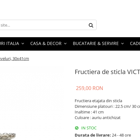
RI ITALIA
CASA & DECOR
BUCATARIE & SERVIRE
CADO
niveluri, 30x41cm
Fructiera de sticla VIC
259,00 RON
Fructiera etajata din sticla
Dimensiune platouri : 22.5 cm/ 30 
Inaltime : 41 cm
Culoare : auriu antichizat
IN STOC
Durata de livrare:
24 - 48 ore