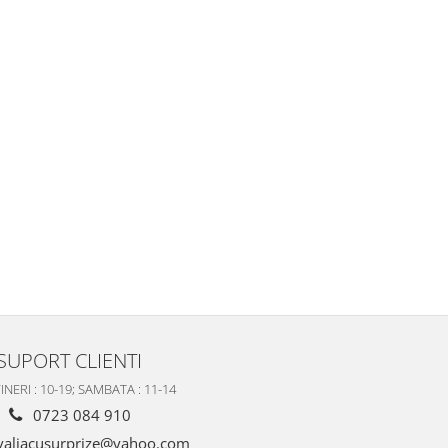
SUPORT CLIENTI
INERI : 10-19; SAMBATA : 11-14
0723 084 910
valiacusurprize@yahoo.com