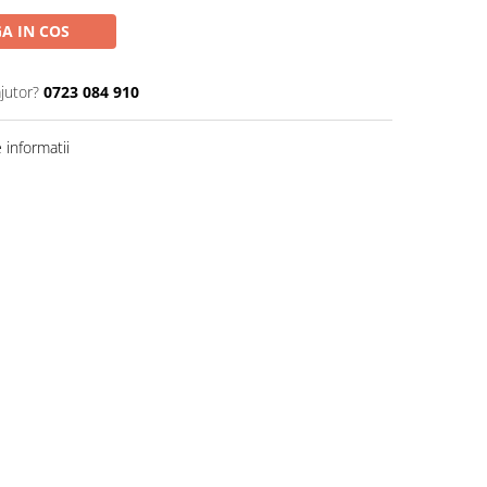
A IN COS
jutor?
0723 084 910
informatii