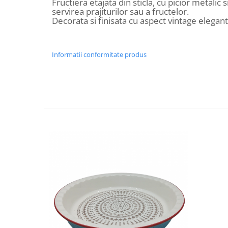
Fructiera etajata din sticla, cu picior metalic
Decoratiuni Craciun
servirea prajiturilor sau a fructelor.
Decorata si finisata cu aspect vintage elegant
Sweet Wonderland
Crengute Decorative
Decoratiuni Muzicale
Informatii conformitate produs
Decoratiuni Luminoase
Coronite & Ghirlande
Aromaterapie Craciun
Felicitari, Cutii si Pungi de Cadou