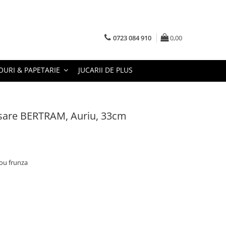
0723 084 910
0,00
URI & PAPETARIE
JUCARII DE PLUS
asare BERTRAM, Auriu, 33cm
tou frunza