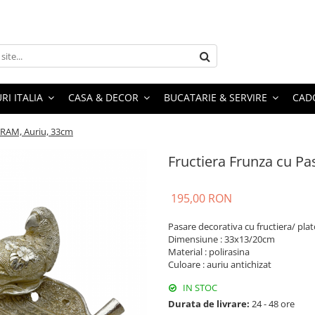
RI ITALIA
CASA & DECOR
BUCATARIE & SERVIRE
CADO
TRAM, Auriu, 33cm
Fructiera Frunza cu P
195,00 RON
Pasare decorativa cu fructiera/ pla
Dimensiune : 33x13/20cm
Material : polirasina
Culoare : auriu antichizat
IN STOC
Durata de livrare:
24 - 48 ore