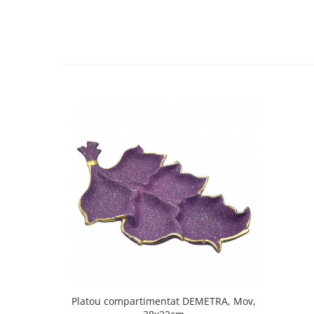
Decoratiuni Craciun
Sweet Wonderland
Crengute Decorative
Decoratiuni Muzicale
Decoratiuni Luminoase
Coronite & Ghirlande
Aromaterapie Craciun
Felicitari, Cutii si Pungi de Cadou
Platou compartimentat DEMETRA, Mov,