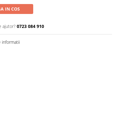
A IN COS
e ajutor?
0723 084 910
informatii