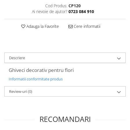
Decoratiuni Craciun
Cod Produs:
CP120
Sweet Wonderland
Ai nevoie de ajutor?
0723 084 910
Crengute Decorative
Adauga la Favorite
Cere informatii
Decoratiuni Muzicale
Decoratiuni Luminoase
Coronite & Ghirlande
Aromaterapie Craciun
Felicitari, Cutii si Pungi de Cadou
Descriere
Ghiveci decorativ pentru flori
Informatii conformitate produs
Review-uri
(0)
RECOMANDARI