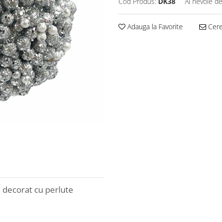
Cod Produs:
DK38
Ai nevoie de
Adauga la Favorite
Cere 
a decorat cu perlute