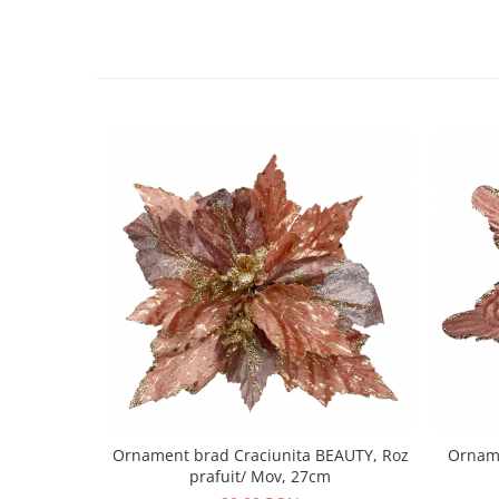
Decoratiuni Craciun
Sweet Wonderland
Crengute Decorative
Decoratiuni Muzicale
Decoratiuni Luminoase
Coronite & Ghirlande
Aromaterapie Craciun
Felicitari, Cutii si Pungi de Cadou
Ornament brad Craciunita BEAUTY, Roz
Orname
prafuit/ Mov, 27cm