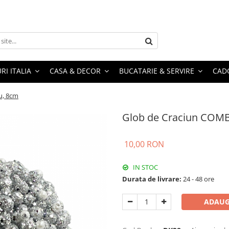
RI ITALIA
CASA & DECOR
BUCATARIE & SERVIRE
CADO
u, 8cm
Glob de Craciun COMBY
10,00 RON
IN STOC
Durata de livrare:
24 - 48 ore
ADAUG