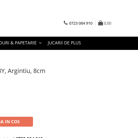
0723 084 910
0,00
URI & PAPETARIE
JUCARII DE PLUS
, Argintiu, 8cm
A IN COS