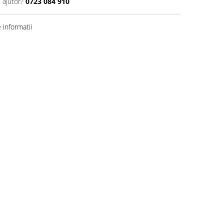
 ajutor?
0723 084 910
informatii