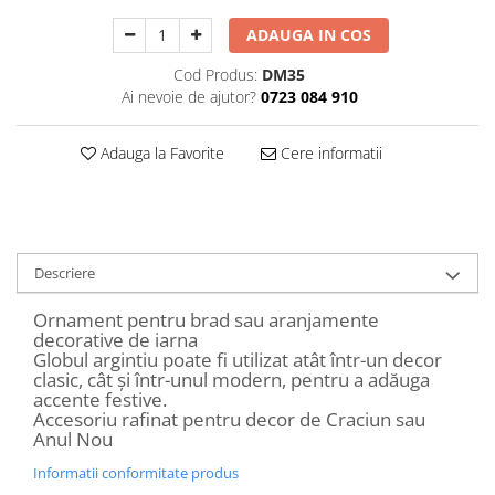
Decoratiuni Craciun
ADAUGA IN COS
Sweet Wonderland
Crengute Decorative
Cod Produs:
DM35
Ai nevoie de ajutor?
0723 084 910
Decoratiuni Muzicale
Decoratiuni Luminoase
Adauga la Favorite
Cere informatii
Coronite & Ghirlande
Aromaterapie Craciun
Felicitari, Cutii si Pungi de Cadou
Descriere
Ornament pentru brad sau aranjamente
decorative de iarna
Globul argintiu poate fi utilizat atât într-un decor
clasic, cât și într-unul modern, pentru a adăuga
accente festive.
Accesoriu rafinat pentru decor de Craciun sau
Anul Nou
Informatii conformitate produs