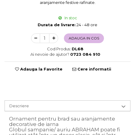
aranjamente festive rafinate.
Sweet Wonderland
Crengute Decorative
In stoc
Decoratiuni Muzicale
Durata de livrare:
24 - 48 ore
Decoratiuni Luminoase
Coronite & Ghirlande
ADAUGA IN COS
Aromaterapie Craciun
Cod Produs:
DL68
Felicitari, Cutii si Pungi de Cadou
Ai nevoie de ajutor?
0723 084 910
Adauga la Favorite
Cere informatii
Descriere
Ornament pentru brad sau aranjamente
decorative de iarna
Globul sampanie/ auriu ABRAHAM poate fi