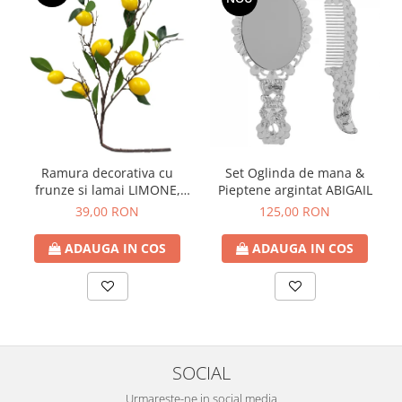
Ramura decorativa cu
Set Oglinda de mana &
frunze si lamai LIMONE,
Pieptene argintat ABIGAIL
65cm
39,00 RON
125,00 RON
ADAUGA IN COS
ADAUGA IN COS
SOCIAL
Urmareste-ne in social media