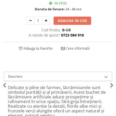
IN STOC
Decoratiuni Craciun
Durata de livrare:
24 - 48 ore
Sweet Wonderland
Crengute Decorative
ADAUGA IN COS
Decoratiuni Muzicale
Cod Produs:
B-U8
Decoratiuni Luminoase
Ai nevoie de ajutor?
0723 084 910
Coronite & Ghirlande
Aromaterapie Craciun
Adauga la Favorite
Cere informatii
Felicitari, Cutii si Pungi de Cadou
Descriere
Delicate și pline de farmec, lăcrămioarele sunt
simbolul purității și al primăverii. Acest buchet de
lăcrămioare artificiale aduce prospețime și
rafinament în orice spațiu, fără grija întreținerii.
Realizate cu atenție la detalii, florile albe mici și
frunzele verzi alungite oferă un aspect natural și
elegant, potrivit pentru: