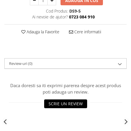
ADAUGA IN COS
Decoratiuni Craciun
Cod Produs:
DS9-5
Sweet Wonderland
Ai nevoie de ajutor?
0723 084 910
Crengute Decorative
Decoratiuni Muzicale
Adauga la Favorite
Cere informatii
Decoratiuni Luminoase
Coronite & Ghirlande
Aromaterapie Craciun
Felicitari, Cutii si Pungi de Cadou
Review-uri
(0)
Daca doresti sa iti exprimi parerea despre acest produs
poti adauga un review.
SCRIE UN REVIEW