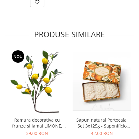
PRODUSE SIMILARE
NOU
Ramura decorativa cu
Sapun natural Portocala,
frunze si lamai LIMONE,
Set 3x125g - Saponificio
65cm
Artigianale Fiorentino
39,00 RON
42,00 RON