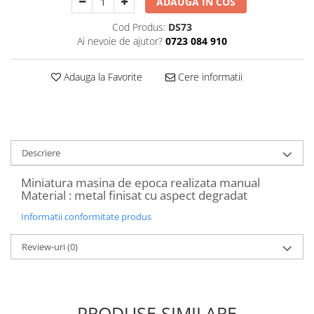
ADAUGA IN COS
Decoratiuni Craciun
Cod Produs:
DS73
Sweet Wonderland
Ai nevoie de ajutor?
0723 084 910
Crengute Decorative
Decoratiuni Muzicale
Adauga la Favorite
Cere informatii
Decoratiuni Luminoase
Coronite & Ghirlande
Aromaterapie Craciun
Felicitari, Cutii si Pungi de Cadou
Descriere
Miniatura masina de epoca realizata manual
Material : metal finisat cu aspect degradat
Informatii conformitate produs
Review-uri
(0)
PRODUSE SIMILARE