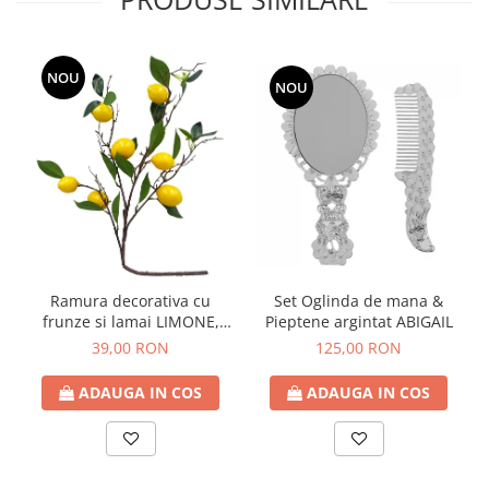
NOU
NOU
Ramura decorativa cu
Set Oglinda de mana &
frunze si lamai LIMONE,
Pieptene argintat ABIGAIL
65cm
39,00 RON
125,00 RON
ADAUGA IN COS
ADAUGA IN COS