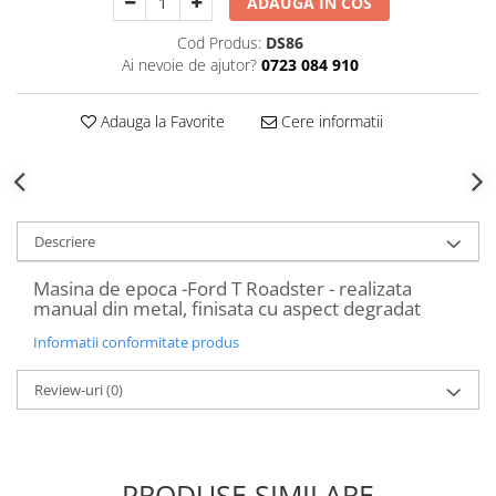
ADAUGA IN COS
Decoratiuni Craciun
Cod Produs:
DS86
Sweet Wonderland
Ai nevoie de ajutor?
0723 084 910
Crengute Decorative
Decoratiuni Muzicale
Adauga la Favorite
Cere informatii
Decoratiuni Luminoase
Coronite & Ghirlande
Aromaterapie Craciun
Felicitari, Cutii si Pungi de Cadou
Descriere
Masina de epoca -Ford T Roadster - realizata
manual din metal, finisata cu aspect degradat
Informatii conformitate produs
Review-uri
(0)
PRODUSE SIMILARE