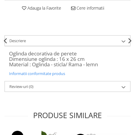
Decoratiuni Craciun
Adauga la Favorite
Cere informatii
Sweet Wonderland
Crengute Decorative
Decoratiuni Muzicale
Decoratiuni Luminoase
Descriere
Coronite & Ghirlande
Aromaterapie Craciun
Oglinda decorativa de perete
Dimensiune oglinda : 16 x 26 cm
Felicitari, Cutii si Pungi de Cadou
Material : Oglinda - sticla/ Rama - lemn
Informatii conformitate produs
Review-uri
(0)
PRODUSE SIMILARE