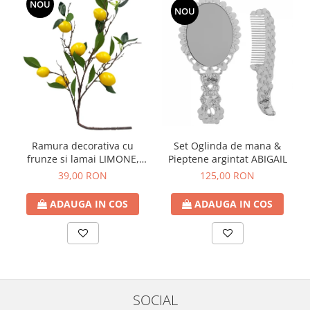
NOU
NOU
Ramura decorativa cu
Set Oglinda de mana &
frunze si lamai LIMONE,
Pieptene argintat ABIGAIL
65cm
39,00 RON
125,00 RON
ADAUGA IN COS
ADAUGA IN COS
SOCIAL