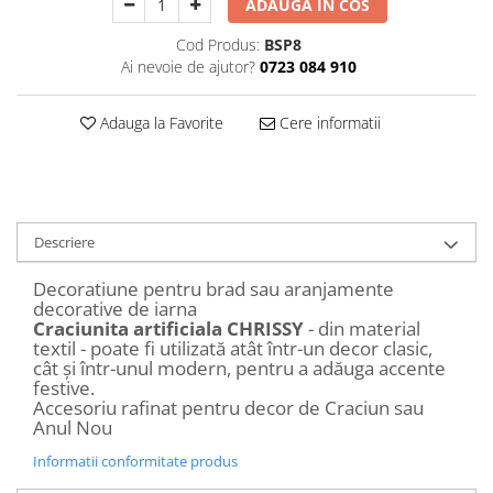
ADAUGA IN COS
Decoratiuni Craciun
Sweet Wonderland
Cod Produs:
BSP8
Ai nevoie de ajutor?
0723 084 910
Crengute Decorative
Decoratiuni Muzicale
Adauga la Favorite
Cere informatii
Decoratiuni Luminoase
Coronite & Ghirlande
Aromaterapie Craciun
Felicitari, Cutii si Pungi de Cadou
Descriere
Decoratiune pentru brad sau aranjamente
decorative de iarna
Craciunita artificiala CHRISSY
- din material
textil - poate fi utilizată atât într-un decor clasic,
cât și într-unul modern, pentru a adăuga accente
festive.
Accesoriu rafinat pentru decor de Craciun sau
Anul Nou
Informatii conformitate produs