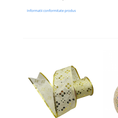
Decoratiuni Craciun
Sweet Wonderland
Informatii conformitate produs
Crengute Decorative
Decoratiuni Muzicale
Decoratiuni Luminoase
Coronite & Ghirlande
Aromaterapie Craciun
Felicitari, Cutii si Pungi de Cadou