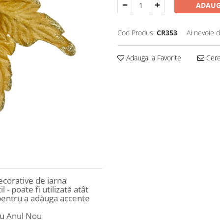
ADAUG
Cod Produs:
CR353
Ai nevoie d
Adauga la Favorite
Cere 
corative de iarna
l - poate fi utilizată atât
, pentru a adăuga accente
au Anul Nou