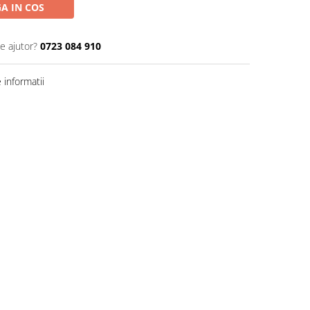
A IN COS
e ajutor?
0723 084 910
informatii