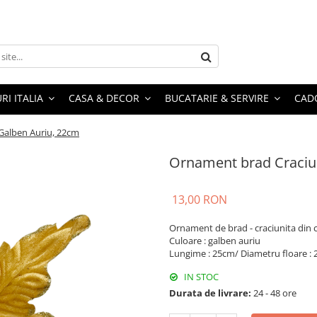
RI ITALIA
CASA & DECOR
BUCATARIE & SERVIRE
CADO
Galben Auriu, 22cm
Ornament brad Craciun
13,00 RON
Ornament de brad - craciunita din ca
Culoare : galben auriu
Lungime : 25cm/ Diametru floare :
IN STOC
Durata de livrare:
24 - 48 ore