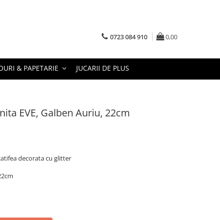
0723 084 910
0,00
URI & PAPETARIE
JUCARII DE PLUS
ita EVE, Galben Auriu, 22cm
tifea decorata cu glitter
 22cm