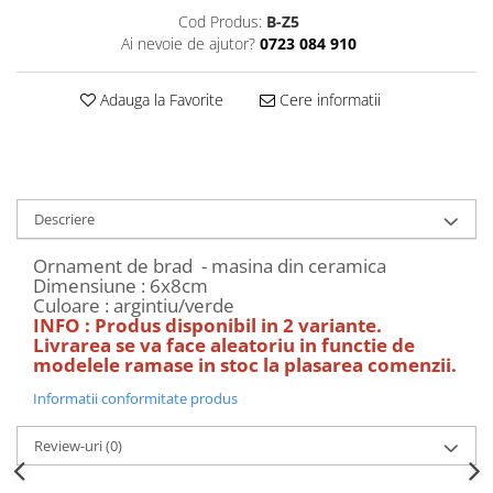
Decoratiuni Craciun
Cod Produs:
B-Z5
Sweet Wonderland
Ai nevoie de ajutor?
0723 084 910
Crengute Decorative
Adauga la Favorite
Cere informatii
Decoratiuni Muzicale
Decoratiuni Luminoase
Coronite & Ghirlande
Aromaterapie Craciun
Felicitari, Cutii si Pungi de Cadou
Descriere
Ornament de brad - masina din ceramica
Dimensiune : 6x8cm
Culoare : argintiu/verde
INFO : Produs disponibil in 2 variante.
Livrarea se va face aleatoriu in functie de
modelele ramase in stoc la plasarea comenzii.
Informatii conformitate produs
Review-uri
(0)