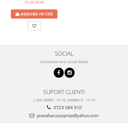
270 cm
15,00 RON
ADAUGA IN COS
SOCIAL
Urmareste-ne in social media
SUPORT CLIENTI
LUNI-VINERI : 10-19; SAMBATA : 11-14
0723 084 910
pravaliacusurprize@yahoo.com