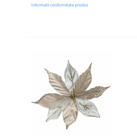
Decoratiuni Craciun
Informatii conformitate produs
Sweet Wonderland
Crengute Decorative
Decoratiuni Muzicale
Decoratiuni Luminoase
Coronite & Ghirlande
Aromaterapie Craciun
Felicitari, Cutii si Pungi de Cadou