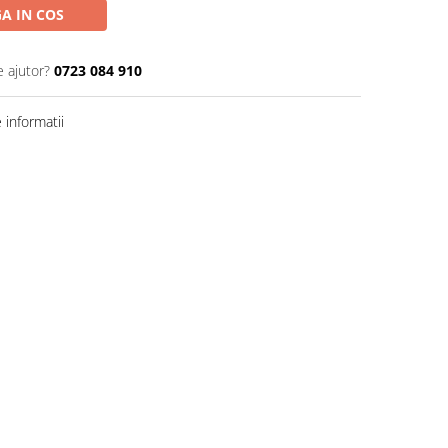
A IN COS
e ajutor?
0723 084 910
informatii