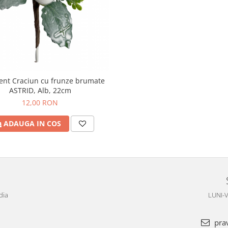
nt Craciun cu frunze brumate
ASTRID, Alb, 22cm
12,00 RON
ADAUGA IN COS
dia
LUNI-V
pra