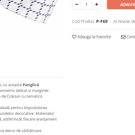
ADAUG
Cod Produs:
P-F69
Ai nevoie d
Adauga la Favorite
Cere 
i, cu această
Panglică
ometric delicat și marginile
le de Crăciun cu tematică
e ideală pentru împodobirea
fundelor decorative. Materialul
, astfel încât fiecare aranjament
rice decor de sărbătoare.