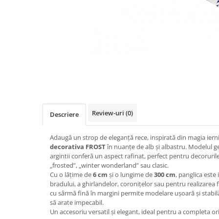
Fructiere & Cosuri
Papioane Cu Model
Pahare
De Birou
Cravate
Accesorii Bar
Textile
Cravate Ascot Matase
Accesorii Servire Argintate
Esarfe Matase & Vascoza
Cutii Muzicale
Depozitare Alimente &
Bretele
Mic Mobilier & Organizare
Condimente
Palarii
Aromaterapie
Utile In Bucatarie
Butoni & Ace De Cravata
De Gradina
Bijuterii
De Sezon
Portofele & Genti
Review-uri
(0)
Descriere
Esarfe Toamna & Iarna
Primavara & Paste
ACCESORII UTILE
De Toamna
Adaugă un strop de eleganță rece, inspirată din magia ierni
De Craciun
decorativa FROST
în nuanțe de alb și albastru. Modelul ge
argintii conferă un aspect rafinat, perfect pentru decoruri
Figurine Spargatorul De Nuci
„frosted”, „winter wonderland” sau clasic.
Figurine & Plusuri
Cu o lățime de
6 cm
și o lungime de
300 cm
, panglica est
bradului, a ghirlandelor, coronițelor sau pentru realizarea 
Servire Masa Craciun
cu sârmă fină în margini permite modelare ușoară și stabilă
Decoratiuni Brad
să arate impecabil.
Un accesoriu versatil și elegant, ideal pentru a completa o
Cani & Cesti Craciun