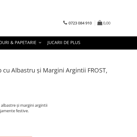
0723 084 910
0,00
URI & PAPETARIE
JUCARII DE PLUS
 cu Albastru și Margini Argintii FROST,
albastre și margini argintii
njamente festive.