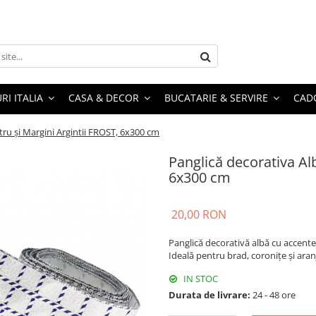
RI ITALIA
CASA & DECOR
BUCATARIE & SERVIRE
CADO
tru și Margini Argintii FROST, 6x300 cm
Panglică decorativa Alb
6x300 cm
20,00 RON
Panglică decorativă albă cu accente 
Ideală pentru brad, coronițe și ara
IN STOC
Durata de livrare:
24 - 48 ore