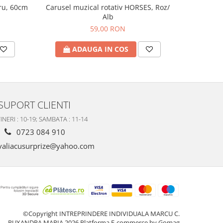
tru, 60cm
Figu
Carusel muzical rotativ HORSES, Roz/
Alb
59,00 RON
A
ADAUGA IN COS
SUPORT CLIENTI
INERI : 10-19; SAMBATA : 11-14
0723 084 910
valiacusurprize@yahoo.com
©Copyright INTREPRINDERE INDIVIDUALA MARCU C.
RUXANDRA MARIA 2026
Platforma E-commerce by Gomag