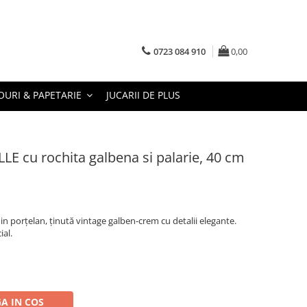
0723 084 910
0,00
URI & PAPETARIE
JUCARII DE PLUS
E cu rochita galbena si palarie, 40 cm
in porțelan, ținută vintage galben-crem cu detalii elegante.
ial.
A IN COS