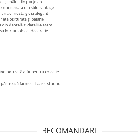
ap și mâini din porțelan
m, inspirată din stilul vintage
ă un aer nostalgic și elegant.
etă texturată și pălărie
din dantelă și detaliile atent
șa într-un obiect decorativ
ind potrivită atât pentru colecție,
 păstrează farmecul clasic și aduc
RECOMANDARI