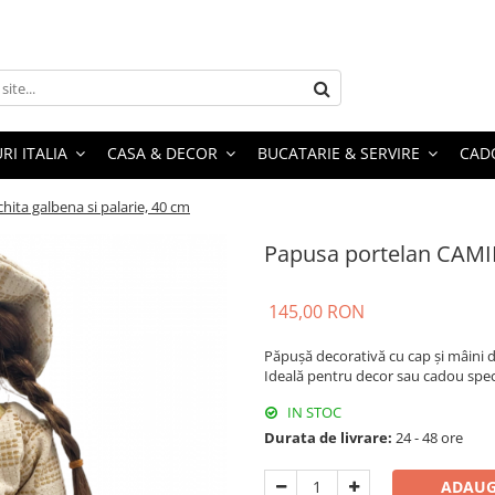
RI ITALIA
CASA & DECOR
BUCATARIE & SERVIRE
CADO
ita galbena si palarie, 40 cm
Papusa portelan CAMILL
145,00 RON
Păpușă decorativă cu cap și mâini d
Ideală pentru decor sau cadou spec
IN STOC
Durata de livrare:
24 - 48 ore
ADAUG