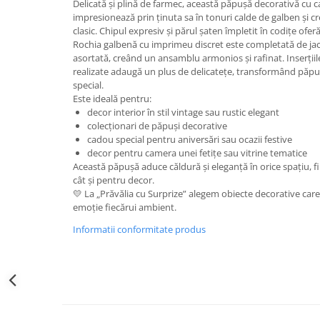
Delicată și plină de farmec, această păpușă decorativă cu c
Decoratiuni Craciun
impresionează prin ținuta sa în tonuri calde de galben și cre
Sweet Wonderland
clasic. Chipul expresiv și părul șaten împletit în codițe ofer
Rochia galbenă cu imprimeu discret este completată de jach
Crengute Decorative
asortată, creând un ansamblu armonios și rafinat. Inserțiile 
Decoratiuni Muzicale
realizate adaugă un plus de delicatețe, transformând păpu
Decoratiuni Luminoase
special.
Este ideală pentru:
Coronite & Ghirlande
decor interior în stil vintage sau rustic elegant
Aromaterapie Craciun
colecționari de păpuși decorative
Felicitari, Cutii si Pungi de Cadou
cadou special pentru aniversări sau ocazii festive
decor pentru camera unei fetițe sau vitrine tematice
Această păpușă aduce căldură și eleganță în orice spațiu, fi
cât și pentru decor.
💛 La „Prăvălia cu Surprize” alegem obiecte decorative care
emoție fiecărui ambient.
Informatii conformitate produs