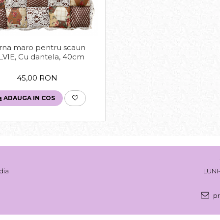
rna maro pentru scaun
LVIE, Cu dantela, 40cm
45,00 RON
ADAUGA IN COS
dia
LUNI-
pr