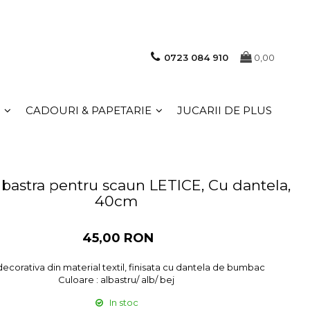
0723 084 910
0,00
CADOURI & PAPETARIE
JUCARII DE PLUS
lbastra pentru scaun LETICE, Cu dantela,
40cm
45,00 RON
ecorativa din material textil, finisata cu dantela de bumbac
Culoare : albastru/ alb/ bej
In stoc