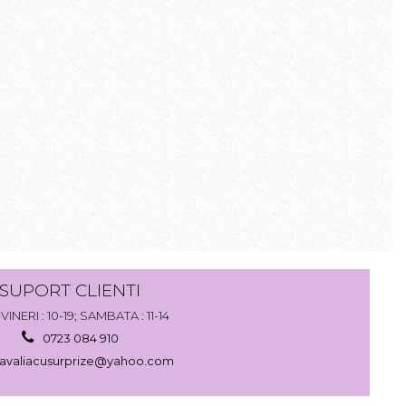
SUPORT CLIENTI
VINERI : 10-19; SAMBATA : 11-14
0723 084 910
avaliacusurprize@yahoo.com