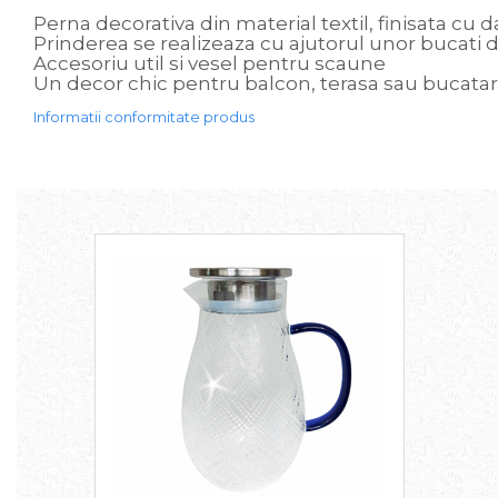
Perna decorativa din material textil, finisata c
Sweet Wonderland
Prinderea se realizeaza cu ajutorul unor bucati 
Crengute Decorative
Accesoriu util si vesel pentru scaune
Decoratiuni Muzicale
Un decor chic pentru balcon, terasa sau bucatar
Decoratiuni Luminoase
Informatii conformitate produs
Coronite & Ghirlande
Aromaterapie Craciun
Felicitari, Cutii si Pungi de Cadou