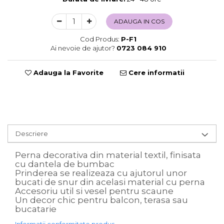
Sweet Wonderland
ADAUGA IN COS
Crengute Decorative
Decoratiuni Muzicale
Cod Produs:
P-F1
Decoratiuni Luminoase
Ai nevoie de ajutor?
0723 084 910
Coronite & Ghirlande
Aromaterapie Craciun
Adauga la Favorite
Cere informatii
Felicitari, Cutii si Pungi de Cadou
Descriere
Perna decorativa din material textil, finisata
cu dantela de bumbac
Prinderea se realizeaza cu ajutorul unor
bucati de snur din acelasi material cu perna
Accesoriu util si vesel pentru scaune
Un decor chic pentru balcon, terasa sau
bucatarie
Informatii conformitate produs