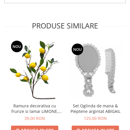
PRODUSE SIMILARE
NOU
NOU
Ramura decorativa cu
Set Oglinda de mana &
frunze si lamai LIMONE,
Pieptene argintat ABIGAIL
65cm
39,00 RON
125,00 RON