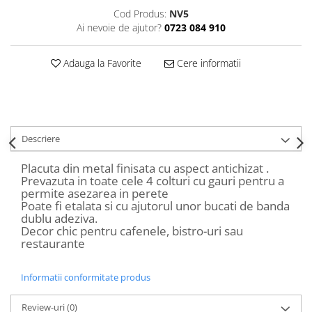
Decoratiuni Craciun
Cod Produs:
NV5
Sweet Wonderland
Ai nevoie de ajutor?
0723 084 910
Crengute Decorative
Adauga la Favorite
Cere informatii
Decoratiuni Muzicale
Decoratiuni Luminoase
Coronite & Ghirlande
Aromaterapie Craciun
Felicitari, Cutii si Pungi de Cadou
Descriere
Placuta din metal finisata cu aspect antichizat .
Prevazuta in toate cele 4 colturi cu gauri pentru a
permite asezarea in perete
Poate fi etalata si cu ajutorul unor bucati de banda
dublu adeziva.
Decor chic pentru cafenele, bistro-uri sau
restaurante
Informatii conformitate produs
Review-uri
(0)