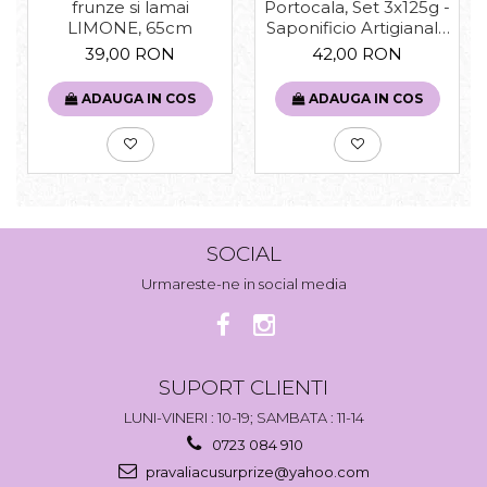
Portocala, Set 3x125g -
frunze si lamai
Saponificio Artigianale
LIMONE, 65cm
Fiorentino
42,00 RON
39,00 RON
ADAUGA IN COS
ADAUGA IN COS
SOCIAL
Urmareste-ne in social media
SUPORT CLIENTI
LUNI-VINERI : 10-19; SAMBATA : 11-14
0723 084 910
pravaliacusurprize@yahoo.com