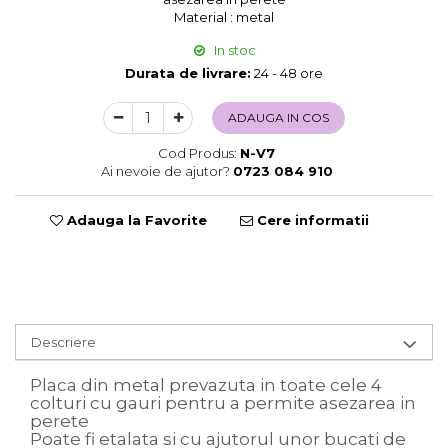
Material : metal
Sweet Wonderland
Crengute Decorative
In stoc
Decoratiuni Muzicale
Durata de livrare:
24 - 48 ore
Decoratiuni Luminoase
ADAUGA IN COS
Coronite & Ghirlande
Aromaterapie Craciun
Cod Produs:
N-V7
Felicitari, Cutii si Pungi de Cadou
Ai nevoie de ajutor?
0723 084 910
Adauga la Favorite
Cere informatii
Descriere
Placa din metal prevazuta in toate cele 4
colturi cu gauri pentru a permite asezarea in
perete
Poate fi etalata si cu ajutorul unor bucati de