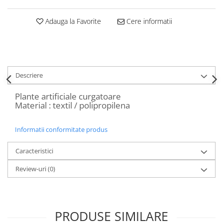
Decoratiuni Craciun
Sweet Wonderland
Adauga la Favorite
Cere informatii
Crengute Decorative
Decoratiuni Muzicale
Decoratiuni Luminoase
Coronite & Ghirlande
Descriere
Aromaterapie Craciun
Plante artificiale curgatoare
Felicitari, Cutii si Pungi de Cadou
Material : textil / polipropilena
Informatii conformitate produs
Caracteristici
Review-uri
(0)
PRODUSE SIMILARE