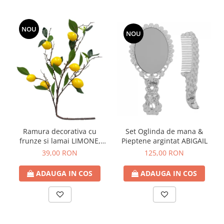
NOU
NOU
Ramura decorativa cu
Set Oglinda de mana &
frunze si lamai LIMONE,
Pieptene argintat ABIGAIL
65cm
39,00 RON
125,00 RON
ADAUGA IN COS
ADAUGA IN COS