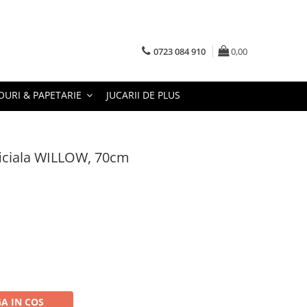
0723 084 910
0,00
URI & PAPETARIE
JUCARII DE PLUS
ficiala WILLOW, 70cm
A IN COS