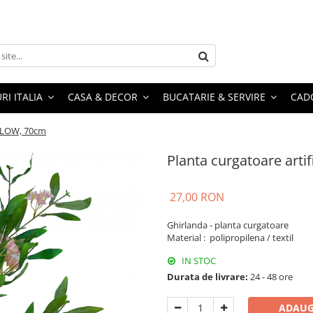
RI ITALIA
CASA & DECOR
BUCATARIE & SERVIRE
CADO
ILLOW, 70cm
Planta curgatoare arti
27,00 RON
Ghirlanda - planta curgatoare
Material : polipropilena / textil
IN STOC
Durata de livrare:
24 - 48 ore
ADAUG