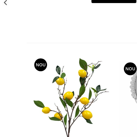
Decoratiuni Craciun
Sweet Wonderland
Crengute Decorative
Decoratiuni Muzicale
Decoratiuni Luminoase
Coronite & Ghirlande
Aromaterapie Craciun
Felicitari, Cutii si Pungi de Cadou
NOU
NOU