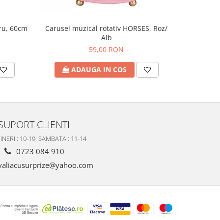
tru, 60cm
Figu
Carusel muzical rotativ HORSES, Roz/
Alb
59,00 RON
A
ADAUGA IN COS
SUPORT CLIENTI
INERI : 10-19; SAMBATA : 11-14
0723 084 910
valiacusurprize@yahoo.com