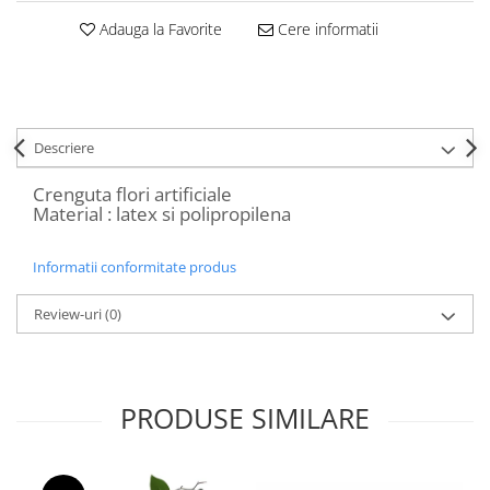
Decoratiuni Craciun
Adauga la Favorite
Cere informatii
Sweet Wonderland
Crengute Decorative
Decoratiuni Muzicale
Decoratiuni Luminoase
Descriere
Coronite & Ghirlande
Aromaterapie Craciun
Crenguta flori artificiale
Material : latex si polipropilena
Felicitari, Cutii si Pungi de Cadou
Informatii conformitate produs
Review-uri
(0)
PRODUSE SIMILARE