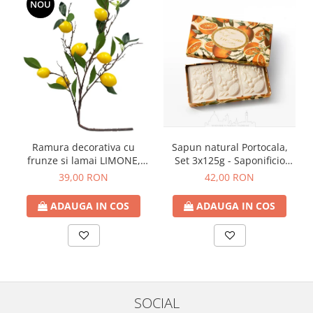
NOU
Ramura decorativa cu
Sapun natural Portocala,
frunze si lamai LIMONE,
Set 3x125g - Saponificio
65cm
Artigianale Fiorentino
39,00 RON
42,00 RON
ADAUGA IN COS
ADAUGA IN COS
SOCIAL