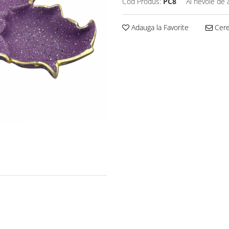
Cod Produs:
PC8
Ai nevoie de 
Adauga la Favorite
Cere 