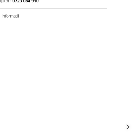
ajutor?
0723 084 910
informatii