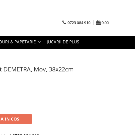
0723 084 910
0,00
URI & PAPETARIE
JUCARII DE PLUS
at DEMETRA, Mov, 38x22cm
A IN COS