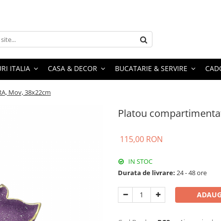
RI ITALIA
CASA & DECOR
BUCATARIE & SERVIRE
CADO
RA, Mov, 38x22cm
Platou compartiment
115,00 RON
IN STOC
Durata de livrare:
24 - 48 ore
ADAUG