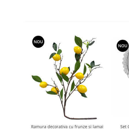
Decoratiuni Craciun
Sweet Wonderland
Crengute Decorative
Decoratiuni Muzicale
Decoratiuni Luminoase
Coronite & Ghirlande
NOU
NOU
Aromaterapie Craciun
Felicitari, Cutii si Pungi de Cadou
Set 
Ramura decorativa cu frunze si lamai