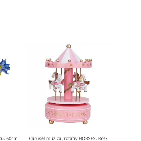
tru, 60cm
Tava cu 
Carusel muzical rotativ HORSES, Roz/