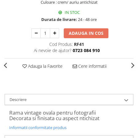
Culoare : crem/ auriu antichizat
Decoratiuni Craciun
Sweet Wonderland
IN STOC
Durata de livrare:
24 - 48 ore
Crengute Decorative
Decoratiuni Muzicale
ADAUGA IN COS
Decoratiuni Luminoase
Cod Produs:
RF41
Coronite & Ghirlande
Ai nevoie de ajutor?
0723 084 910
Aromaterapie Craciun
Felicitari, Cutii si Pungi de Cadou
Adauga la Favorite
Cere informatii
Descriere
Rama vintage ovala pentru fotografii
Decorata si finisata cu aspect ntichizat
Informatii conformitate produs