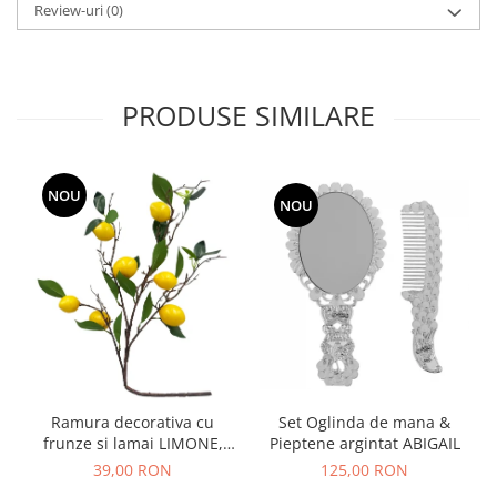
Review-uri
(0)
PRODUSE SIMILARE
NOU
NOU
Ramura decorativa cu
Set Oglinda de mana &
frunze si lamai LIMONE,
Pieptene argintat ABIGAIL
65cm
39,00 RON
125,00 RON