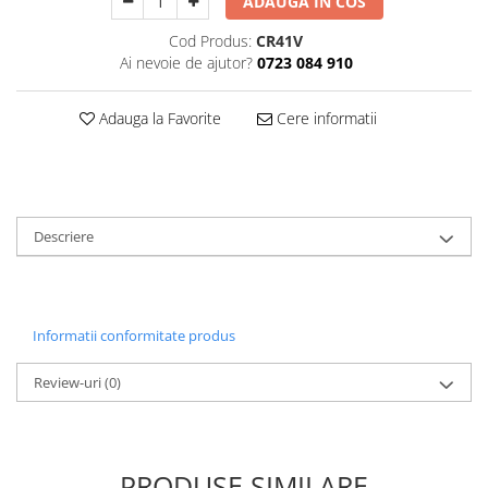
ADAUGA IN COS
Decoratiuni Craciun
Cod Produs:
CR41V
Sweet Wonderland
Ai nevoie de ajutor?
0723 084 910
Crengute Decorative
Decoratiuni Muzicale
Adauga la Favorite
Cere informatii
Decoratiuni Luminoase
Coronite & Ghirlande
Aromaterapie Craciun
Felicitari, Cutii si Pungi de Cadou
Descriere
Informatii conformitate produs
Review-uri
(0)
PRODUSE SIMILARE