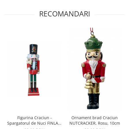
RECOMANDARI
Figurina Craciun -
Ornament brad Craciun
Spargatorul de Nuci FINLAY,
NUTCRACKER, Rosu, 10cm
Rosu/ Verde, 38cm