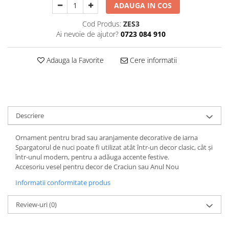
ADAUGA IN COS
Decoratiuni Craciun
Sweet Wonderland
Cod Produs:
ZES3
Crengute Decorative
Ai nevoie de ajutor?
0723 084 910
Decoratiuni Muzicale
Adauga la Favorite
Cere informatii
Decoratiuni Luminoase
Coronite & Ghirlande
Aromaterapie Craciun
Felicitari, Cutii si Pungi de Cadou
Descriere
Ornament pentru brad sau aranjamente decorative de iarna
Spargatorul de nuci poate fi utilizat atât într-un decor clasic, cât și
într-unul modern, pentru a adăuga accente festive.
Accesoriu vesel pentru decor de Craciun sau Anul Nou
Informatii conformitate produs
Review-uri
(0)