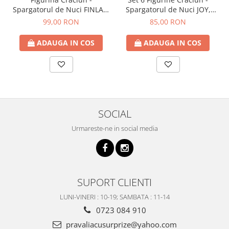
Spargatorul de Nuci FINLAY,
Spargatorul de Nuci JOY,
Rosu/ Verde, 38cm
12.5cm
99,00 RON
85,00 RON
ADAUGA IN COS
ADAUGA IN COS
SOCIAL
Urmareste-ne in social media
SUPORT CLIENTI
LUNI-VINERI : 10-19; SAMBATA : 11-14
0723 084 910
pravaliacusurprize@yahoo.com