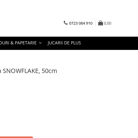
0723 084 910
0,00
URI & PAPETARIE
JUCARII DE PLUS
un SNOWFLAKE, 50cm