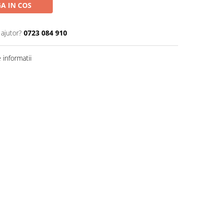
A IN COS
 ajutor?
0723 084 910
informatii