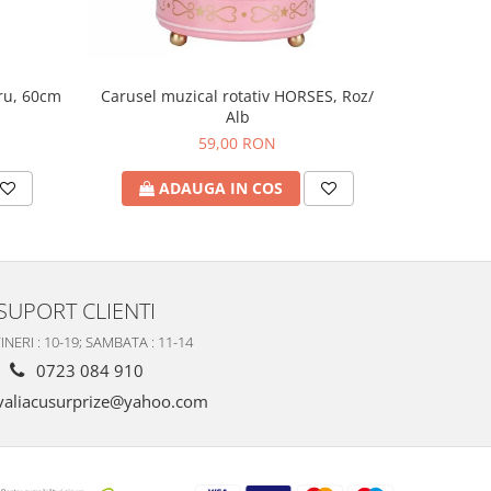
tru, 60cm
Tava cu 
Carusel muzical rotativ HORSES, Roz/
Alb
59,00 RON
A
ADAUGA IN COS
SUPORT CLIENTI
INERI : 10-19; SAMBATA : 11-14
0723 084 910
valiacusurprize@yahoo.com