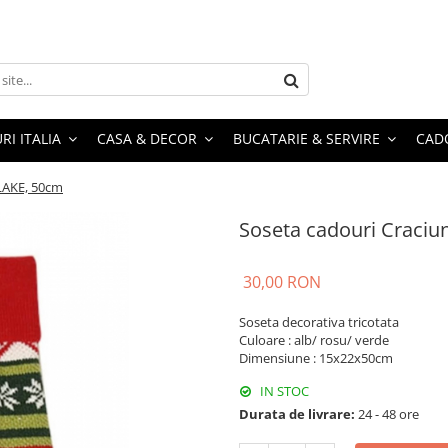
RI ITALIA
CASA & DECOR
BUCATARIE & SERVIRE
CADO
LAKE, 50cm
Soseta cadouri Craci
30,00 RON
Soseta decorativa tricotata
Culoare : alb/ rosu/ verde
Dimensiune : 15x22x50cm
IN STOC
Durata de livrare:
24 - 48 ore