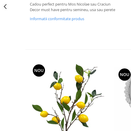
Decoratiuni Craciun
Cadou perfect pentru Mos Nicolae sau Craciun
Decor must have pentru semineu, usa sau perete
Sweet Wonderland
Informatii conformitate produs
Crengute Decorative
Decoratiuni Muzicale
Decoratiuni Luminoase
Coronite & Ghirlande
Aromaterapie Craciun
Felicitari, Cutii si Pungi de Cadou
NOU
NOU