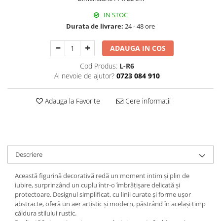
Decoratiuni Craciun
IN STOC
Sweet Wonderland
Durata de livrare:
24 - 48 ore
Crengute Decorative
Decoratiuni Muzicale
ADAUGA IN COS
Decoratiuni Luminoase
Cod Produs:
L-R6
Coronite & Ghirlande
Ai nevoie de ajutor?
0723 084 910
Aromaterapie Craciun
Felicitari, Cutii si Pungi de Cadou
Adauga la Favorite
Cere informatii
Descriere
Această figurină decorativă redă un moment intim și plin de
iubire, surprinzând un cuplu într-o îmbrățișare delicată și
protectoare. Designul simplificat, cu linii curate și forme ușor
abstracte, oferă un aer artistic și modern, păstrând în același timp
căldura stilului rustic.