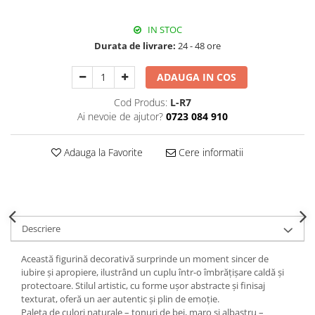
Decoratiuni Craciun
Sweet Wonderland
IN STOC
Crengute Decorative
Durata de livrare:
24 - 48 ore
Decoratiuni Muzicale
ADAUGA IN COS
Decoratiuni Luminoase
Coronite & Ghirlande
Cod Produs:
L-R7
Ai nevoie de ajutor?
0723 084 910
Aromaterapie Craciun
Felicitari, Cutii si Pungi de Cadou
Adauga la Favorite
Cere informatii
Descriere
Această figurină decorativă surprinde un moment sincer de
iubire și apropiere, ilustrând un cuplu într-o îmbrățișare caldă și
protectoare. Stilul artistic, cu forme ușor abstracte și finisaj
texturat, oferă un aer autentic și plin de emoție.
Paleta de culori naturale – tonuri de bej, maro și albastru –