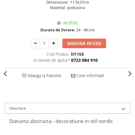
Dimensiune : 11.5x37cm
Decoratiuni Craciun
Material : polirasina
Sweet Wonderland
Crengute Decorative
IN STOC
Decoratiuni Muzicale
Durata de livrare:
24 - 48 ore
Decoratiuni Luminoase
Coronite & Ghirlande
ADAUGA IN COS
Aromaterapie Craciun
Cod Produs:
DY158
Felicitari, Cutii si Pungi de Cadou
Ai nevoie de ajutor?
0723 084 910
Adauga la Favorite
Cere informatii
Descriere
Statueta abstracta - decoratiune in stil nordic