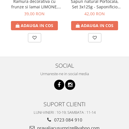
Ramura decorativa cu
Sapun natural Portocala,
frunze si lamai LIMONE,
Set 3x125g - Saponificio
65cm
Artigianale Fiorentino
39,00 RON
42,00 RON
ADAUGA IN COS
ADAUGA IN COS
SOCIAL
Urmareste-ne in social media
SUPORT CLIENTI
LUNI-VINERI : 10-19; SAMBATA : 11-14
0723 084 910
pravaliacusurprize@yahoo.com