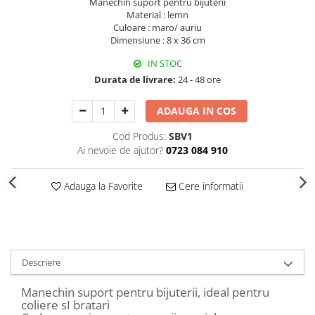
Manechin suport pentru bijuterii
Decoratiuni Craciun
Material : lemn
Culoare : maro/ auriu
Sweet Wonderland
Dimensiune : 8 x 36 cm
Crengute Decorative
IN STOC
Decoratiuni Muzicale
Durata de livrare:
24 - 48 ore
Decoratiuni Luminoase
Coronite & Ghirlande
ADAUGA IN COS
Aromaterapie Craciun
Cod Produs:
SBV1
Felicitari, Cutii si Pungi de Cadou
Ai nevoie de ajutor?
0723 084 910
Adauga la Favorite
Cere informatii
Descriere
Manechin suport pentru bijuterii, ideal pentru
coliere sI bratari