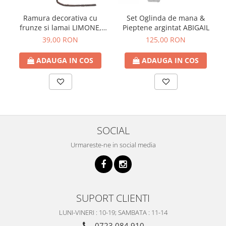
Ramura decorativa cu
Set Oglinda de mana &
frunze si lamai LIMONE,
Pieptene argintat ABIGAIL
65cm
39,00 RON
125,00 RON
ADAUGA IN COS
ADAUGA IN COS
SOCIAL
Urmareste-ne in social media
SUPORT CLIENTI
LUNI-VINERI : 10-19; SAMBATA : 11-14
0723 084 910