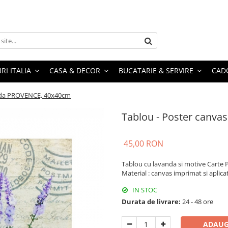
RI ITALIA
CASA & DECOR
BUCATARIE & SERVIRE
CADO
anda PROVENCE, 40x40cm
Tablou - Poster canv
45,00 RON
Tablou cu lavanda si motive Carte 
Material : canvas imprimat si aplic
IN STOC
Durata de livrare:
24 - 48 ore
ADAUG