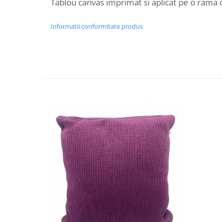
Tablou canvas imprimat si aplicat pe o rama
Decoratiuni Craciun
Sweet Wonderland
Informatii conformitate produs
Crengute Decorative
Decoratiuni Muzicale
Decoratiuni Luminoase
Coronite & Ghirlande
Aromaterapie Craciun
Felicitari, Cutii si Pungi de Cadou