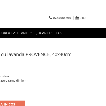
0723 084 910
0,00
URI & PAPETARIE
JUCARII DE PLUS
as cu lavanda PROVENCE, 40x40cm
Postale
at pe o rama din lemn
A IN COS