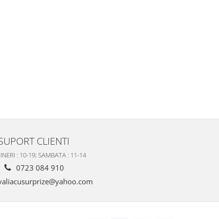
SUPORT CLIENTI
INERI : 10-19; SAMBATA : 11-14
0723 084 910
valiacusurprize@yahoo.com