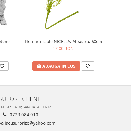
ptene
Flori artificiale NIGELLA, Albastru, 60cm
Carusel m
17,00 RON
ADAUGA IN COS
A
SUPORT CLIENTI
INERI : 10-19; SAMBATA : 11-14
0723 084 910
valiacusurprize@yahoo.com