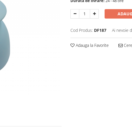
Durata de livrare:
24 - 48 ore
ADAUG
Cod Produs:
DF187
Ai nevoie d
Adauga la Favorite
Cere 