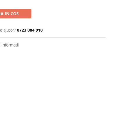
A IN COS
e ajutor?
0723 084 910
informatii