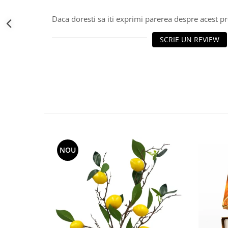
Decoratiuni Craciun
Daca doresti sa iti exprimi parerea despre acest 
Sweet Wonderland
Crengute Decorative
SCRIE UN REVIEW
Decoratiuni Muzicale
Decoratiuni Luminoase
Coronite & Ghirlande
Aromaterapie Craciun
Felicitari, Cutii si Pungi de Cadou
NOU