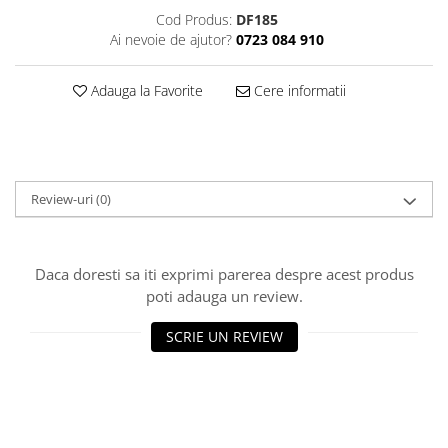
Decoratiuni Craciun
Cod Produs:
DF185
Sweet Wonderland
Ai nevoie de ajutor?
0723 084 910
Crengute Decorative
Adauga la Favorite
Cere informatii
Decoratiuni Muzicale
Decoratiuni Luminoase
Coronite & Ghirlande
Aromaterapie Craciun
Felicitari, Cutii si Pungi de Cadou
Review-uri
(0)
Daca doresti sa iti exprimi parerea despre acest produs
poti adauga un review.
SCRIE UN REVIEW