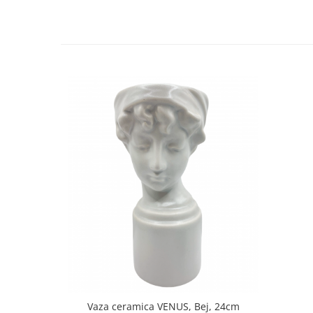
Decoratiuni Craciun
Sweet Wonderland
Crengute Decorative
Decoratiuni Muzicale
Decoratiuni Luminoase
Coronite & Ghirlande
Aromaterapie Craciun
Felicitari, Cutii si Pungi de Cadou
Vaza ceramica VENUS, Bej, 24cm