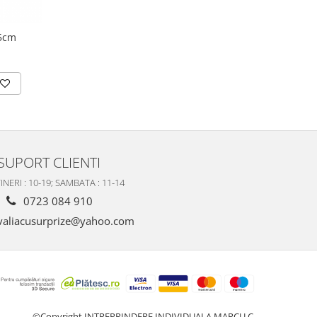
25cm
SUPORT CLIENTI
INERI : 10-19; SAMBATA : 11-14
0723 084 910
valiacusurprize@yahoo.com
©Copyright INTREPRINDERE INDIVIDUALA MARCU C.