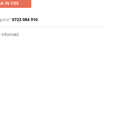
A IN COS
ajutor?
0723 084 910
informatii