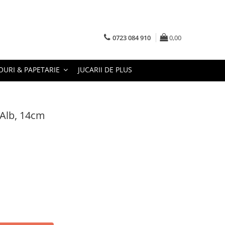
0723 084 910
0,00
URI & PAPETARIE
JUCARII DE PLUS
 Alb, 14cm