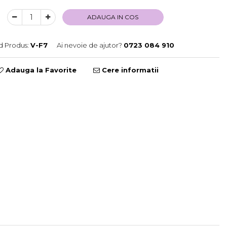
ADAUGA IN COS
 Produs:
V-F7
Ai nevoie de ajutor?
0723 084 910
Adauga la Favorite
Cere informatii