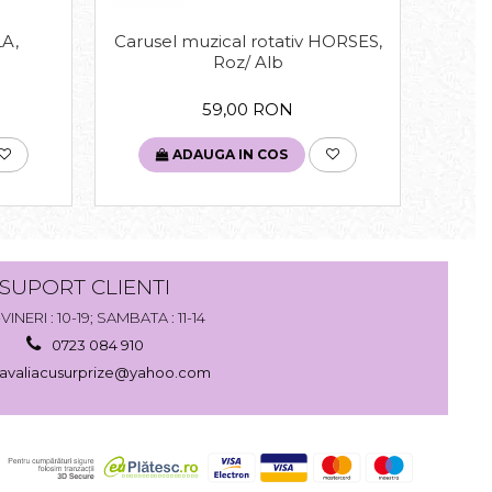
LA,
Carusel muzical rotativ HORSES,
Tav
Roz/ Alb
59,00 RON
ADAUGA IN COS
SUPORT CLIENTI
VINERI : 10-19; SAMBATA : 11-14
0723 084 910
avaliacusurprize@yahoo.com