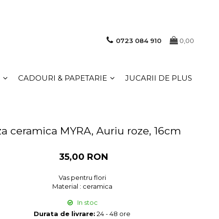
0723 084 910
0,00
CADOURI & PAPETARIE
JUCARII DE PLUS
a ceramica MYRA, Auriu roze, 16cm
35,00 RON
Vas pentru flori
Material : ceramica
In stoc
Durata de livrare:
24 - 48 ore