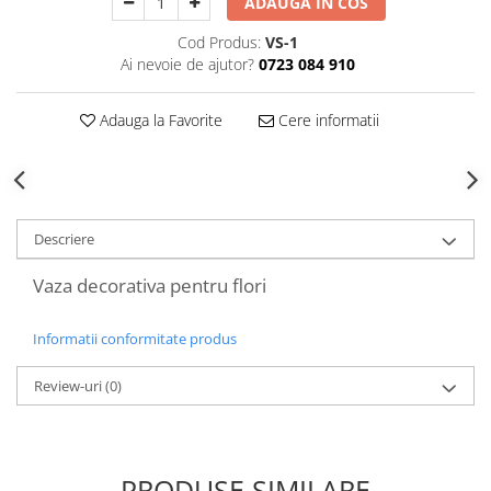
ADAUGA IN COS
Decoratiuni Craciun
Cod Produs:
VS-1
Sweet Wonderland
Ai nevoie de ajutor?
0723 084 910
Crengute Decorative
Decoratiuni Muzicale
Adauga la Favorite
Cere informatii
Decoratiuni Luminoase
Coronite & Ghirlande
Aromaterapie Craciun
Felicitari, Cutii si Pungi de Cadou
Descriere
Vaza decorativa pentru flori
Informatii conformitate produs
Review-uri
(0)
PRODUSE SIMILARE