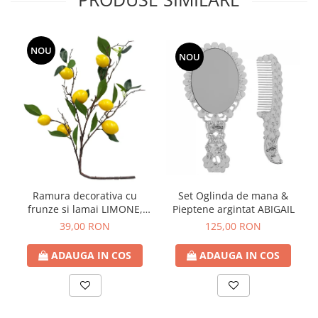
NOU
NOU
Ramura decorativa cu
Set Oglinda de mana &
frunze si lamai LIMONE,
Pieptene argintat ABIGAIL
65cm
39,00 RON
125,00 RON
ADAUGA IN COS
ADAUGA IN COS