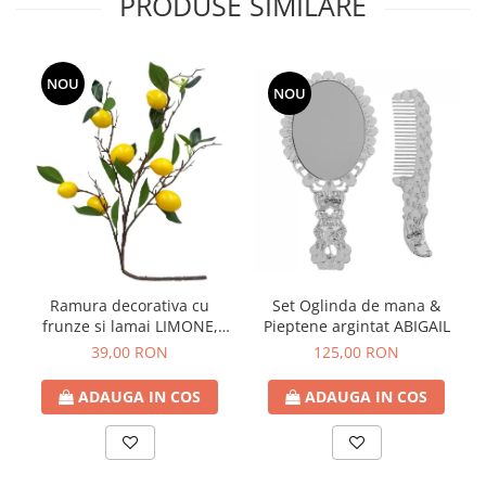
PRODUSE SIMILARE
NOU
NOU
Ramura decorativa cu
Set Oglinda de mana &
frunze si lamai LIMONE,
Pieptene argintat ABIGAIL
65cm
39,00 RON
125,00 RON
ADAUGA IN COS
ADAUGA IN COS