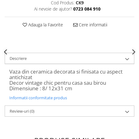
Cod Produs:
CK9
Decoratiuni Craciun
Ai nevoie de ajutor?
0723 084 910
Sweet Wonderland
Crengute Decorative
Adauga la Favorite
Cere informatii
Decoratiuni Muzicale
Decoratiuni Luminoase
Coronite & Ghirlande
Aromaterapie Craciun
Descriere
Felicitari, Cutii si Pungi de Cadou
Vaza din ceramica decorata si finisata cu aspect
antichizat
Decor vintage chic pentru casa sau birou
Dimensiune : 8/ 12x31 cm
Informatii conformitate produs
Review-uri
(0)