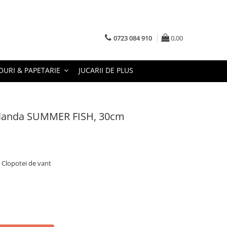
0723 084 910
0,00
URI & PAPETARIE
JUCARII DE PLUS
irlanda SUMMER FISH, 30cm
 Clopotei de vant