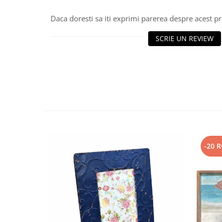
Decoratiuni Craciun
Daca doresti sa iti exprimi parerea despre acest 
Sweet Wonderland
Crengute Decorative
SCRIE UN REVIEW
Decoratiuni Muzicale
Decoratiuni Luminoase
Coronite & Ghirlande
Aromaterapie Craciun
Felicitari, Cutii si Pungi de Cadou
-20 