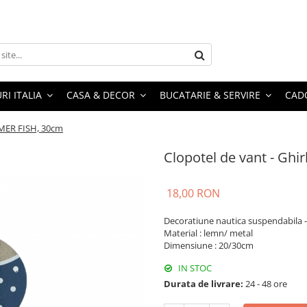
RI ITALIA
CASA & DECOR
BUCATARIE & SERVIRE
CADO
MMER FISH, 30cm
Clopotel de vant - Gh
18,00 RON
Decoratiune nautica suspendabila -
Material : lemn/ metal
Dimensiune : 20/30cm
IN STOC
Durata de livrare:
24 - 48 ore