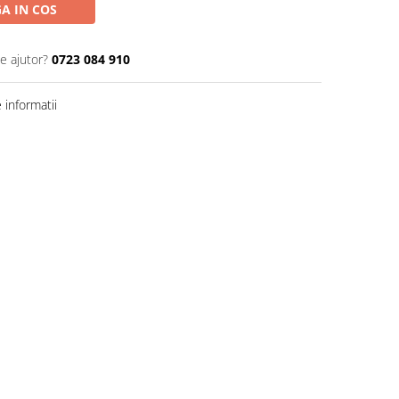
A IN COS
e ajutor?
0723 084 910
informatii