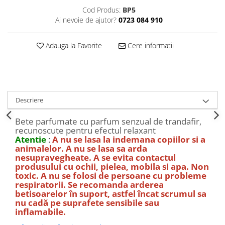
Decoratiuni Craciun
Cod Produs:
BP5
Sweet Wonderland
Ai nevoie de ajutor?
0723 084 910
Crengute Decorative
Adauga la Favorite
Cere informatii
Decoratiuni Muzicale
Decoratiuni Luminoase
Coronite & Ghirlande
Aromaterapie Craciun
Felicitari, Cutii si Pungi de Cadou
Descriere
Bete parfumate cu parfum senzual de trandafir,
recunoscute pentru efectul relaxant
Atentie
:
A nu se lasa la indemana copiilor si a
animalelor. A nu se lasa sa arda
nesupravegheate. A se evita contactul
produsului cu ochii, pielea, mobila si apa. Non
toxic. A nu se folosi de persoane cu probleme
respiratorii. Se recomanda arderea
betisoarelor în suport, astfel încat scrumul sa
nu cadă pe suprafete sensibile sau
inflamabile.