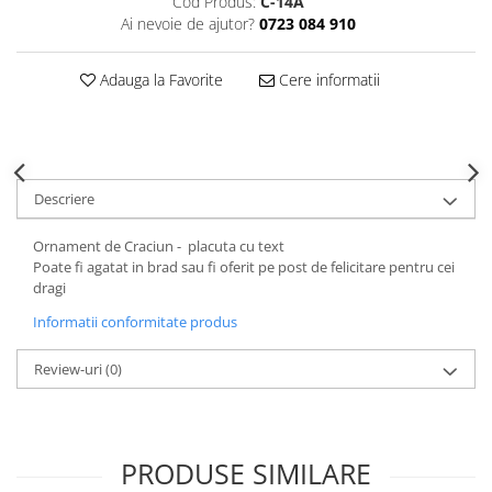
Cod Produs:
C-14A
Decoratiuni Craciun
Ai nevoie de ajutor?
0723 084 910
Sweet Wonderland
Crengute Decorative
Adauga la Favorite
Cere informatii
Decoratiuni Muzicale
Decoratiuni Luminoase
Coronite & Ghirlande
Aromaterapie Craciun
Descriere
Felicitari, Cutii si Pungi de Cadou
Ornament de Craciun - placuta cu text
Poate fi agatat in brad sau fi oferit pe post de felicitare pentru cei
dragi
Informatii conformitate produs
Review-uri
(0)
PRODUSE SIMILARE