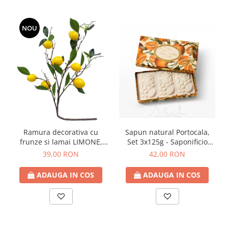
NOU
Ramura decorativa cu
Sapun natural Portocala,
frunze si lamai LIMONE,
Set 3x125g - Saponificio
65cm
Artigianale Fiorentino
39,00 RON
42,00 RON
ADAUGA IN COS
ADAUGA IN COS