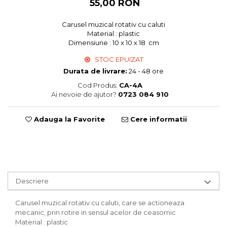
55,00 RON
Sweet Wonderland
Crengute Decorative
Carusel muzical rotativ cu caluti
Material : plastic
Decoratiuni Muzicale
Dimensiune : 10 x 10 x 18 cm
Decoratiuni Luminoase
STOC EPUIZAT
Coronite & Ghirlande
Durata de livrare:
24 - 48 ore
Aromaterapie Craciun
Felicitari, Cutii si Pungi de Cadou
Cod Produs:
CA-4A
Ai nevoie de ajutor?
0723 084 910
Adauga la Favorite
Cere informatii
Descriere
Carusel muzical rotativ cu caluti, care se actioneaza
mecanic, prin rotire in sensul acelor de ceasornic
Material : plastic