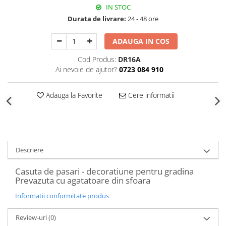
Decoratiuni Craciun
IN STOC
Durata de livrare:
24 - 48 ore
Sweet Wonderland
Crengute Decorative
ADAUGA IN COS
Decoratiuni Muzicale
Cod Produs:
DR16A
Decoratiuni Luminoase
Ai nevoie de ajutor?
0723 084 910
Coronite & Ghirlande
Aromaterapie Craciun
Adauga la Favorite
Cere informatii
Felicitari, Cutii si Pungi de Cadou
Descriere
Casuta de pasari - decoratiune pentru gradina
Prevazuta cu agatatoare din sfoara
Informatii conformitate produs
Review-uri
(0)