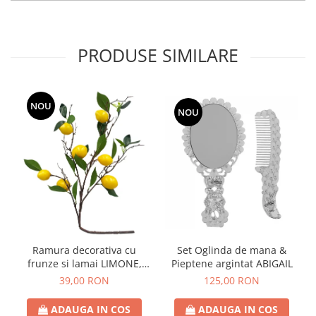
PRODUSE SIMILARE
NOU
NOU
Ramura decorativa cu
Set Oglinda de mana &
frunze si lamai LIMONE,
Pieptene argintat ABIGAIL
65cm
39,00 RON
125,00 RON
ADAUGA IN COS
ADAUGA IN COS