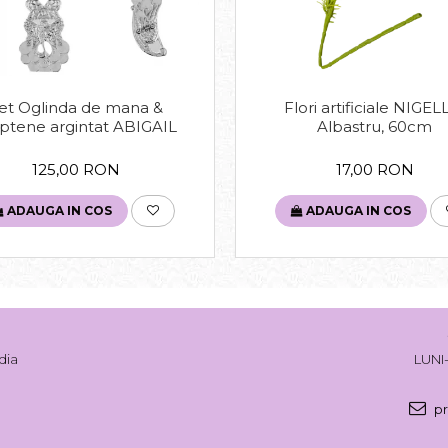
et Oglinda de mana &
Flori artificiale NIGEL
ptene argintat ABIGAIL
Albastru, 60cm
125,00 RON
17,00 RON
ADAUGA IN COS
ADAUGA IN COS
dia
LUNI-
pr