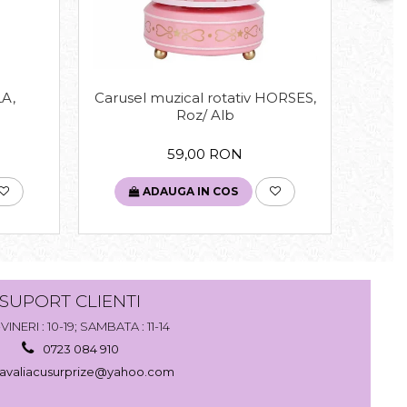
LA,
Carusel muzical rotativ HORSES,
Fig
Roz/ Alb
59,00 RON
ADAUGA IN COS
SUPORT CLIENTI
VINERI : 10-19; SAMBATA : 11-14
0723 084 910
avaliacusurprize@yahoo.com