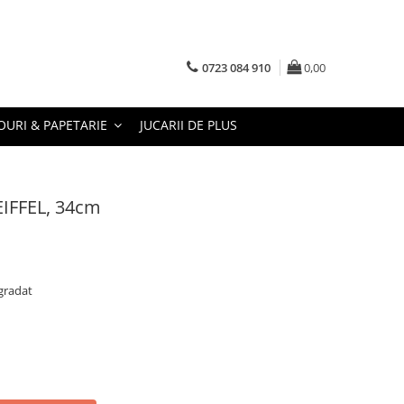
0723 084 910
0,00
URI & PAPETARIE
JUCARII DE PLUS
EIFFEL, 34cm
egradat