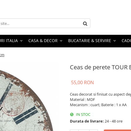
RI ITALIA
CASA & DECOR
BUCATARIE & SERVIRE
CADO
4cm
Ceas de perete TOUR 
55,00 RON
Ceas decorat si finisat cu aspect d
Material : MDF
Mecanism : cuart; Baterie : 1 x AA
IN STOC
Durata de livrare:
24 - 48 ore