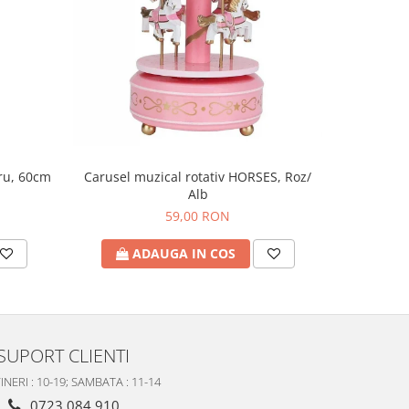
tru, 60cm
Tava cu 
Carusel muzical rotativ HORSES, Roz/
Alb
59,00 RON
A
ADAUGA IN COS
SUPORT CLIENTI
INERI : 10-19; SAMBATA : 11-14
0723 084 910