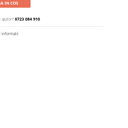
A IN COS
 ajutor?
0723 084 910
informatii