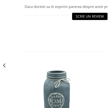
Decoratiuni Craciun
Daca doresti sa iti exprimi parerea despre acest 
Sweet Wonderland
Crengute Decorative
SCRIE UN REVIEW
Decoratiuni Muzicale
Decoratiuni Luminoase
Coronite & Ghirlande
Aromaterapie Craciun
Felicitari, Cutii si Pungi de Cadou